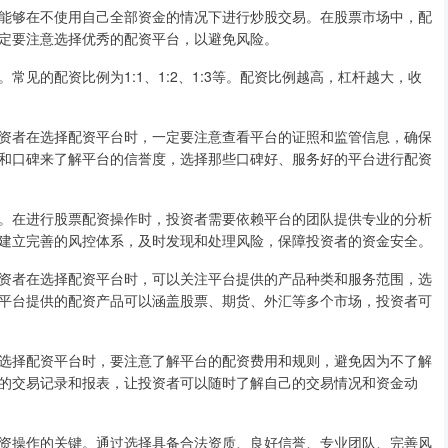
能够在不使用自己全部资金的情况下进行炒股交易。在股票市场中，配
定要注意选择优秀的配资平台，以避免风险。
见的配资比例为1:1、1:2、1:3等。配资比例越高，杠杆越大，收
资者在选择配资平台时，一定要注意查看平台的证照和监管信息，确保
和口碑来了解平台的信誉度，选择那些口碑好、服务好的平台进行配资
。在进行股票配资操作时，投资者需要依赖平台的团队提供专业的分析
建立完善的风控体系，及时发现和处理风险，保障投资者的资金安全。
资者在选择配资平台时，可以关注平台提供的产品种类和服务范围，选
平台提供的配资产品可以涵盖股票、期货、外汇等多个市场，投资者可
选择配资平台时，要注意了解平台的配资费用和规则，避免因为不了解
的交易记录和报表，让投资者可以随时了解自己的交易情况和资金动
资操作的关键。通过选择具备合法资质、良好信誉、专业团队、完善风