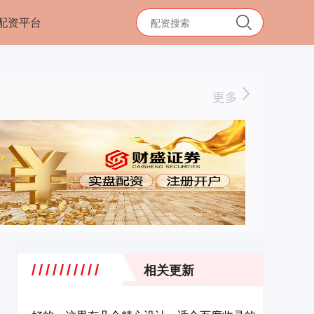
配资平台
更多
相关更新