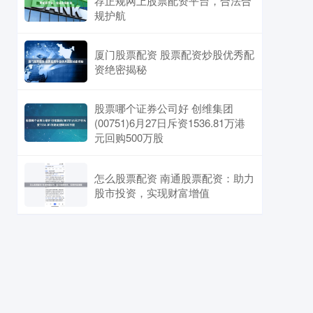
荐正规网上股票配资平台，合法合
规护航
厦门股票配资 股票配资炒股优秀配
资绝密揭秘
股票哪个证券公司好 创维集团
(00751)6月27日斥资1536.81万港
元回购500万股
怎么股票配资 南通股票配资：助力
股市投资，实现财富增值