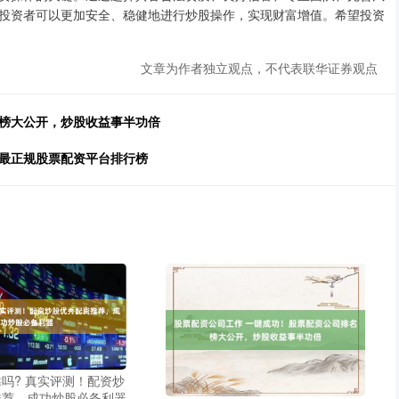
投资者可以更加安全、稳健地进行炒股操作，实现财富增值。希望投资
文章为作者独立观点，不代表联华证券观点
名榜大公开，炒股收益事半功倍
内最正规股票配资平台排行榜
吗? 真实评测！配资炒
推荐，成功炒股必备利器