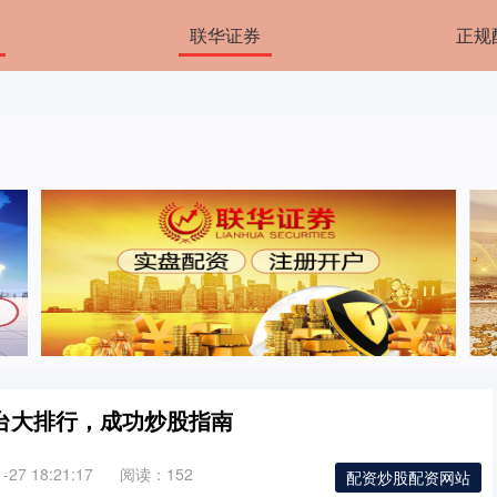
联华证券
正规
台大排行，成功炒股指南
27 18:21:17
阅读：152
配资炒股配资网站