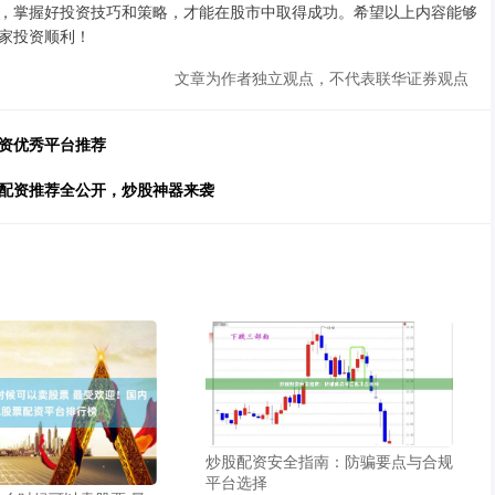
，掌握好投资技巧和策略，才能在股市中取得成功。希望以上内容能够
家投资顺利！
文章为作者独立观点，不代表联华证券观点
配资优秀平台推荐
司配资推荐全公开，炒股神器来袭
炒股配资安全指南：防骗要点与合规
平台选择