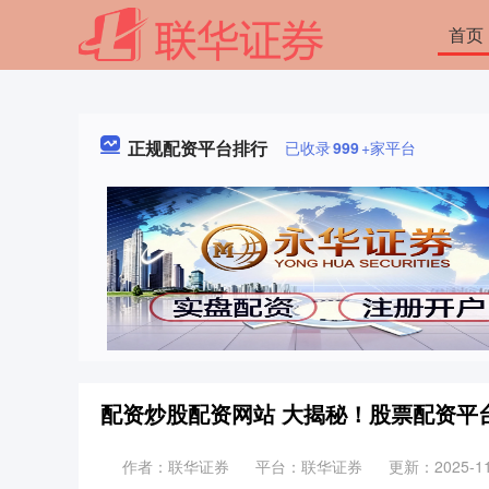
首页
正规配资平台排行
已收录
999
+家平台
配资炒股配资网站 大揭秘！股票配资平
作者：联华证券
平台：联华证券
更新：2025-11-