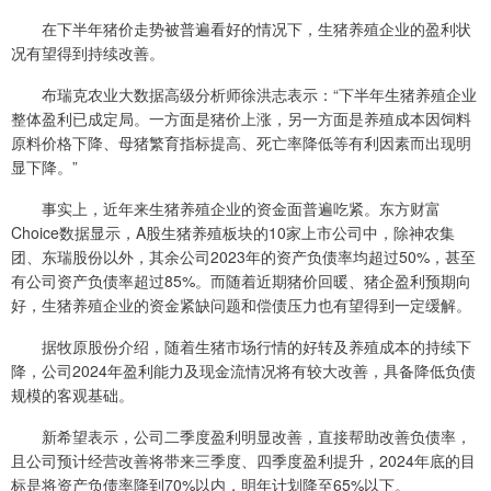
在下半年猪价走势被普遍看好的情况下，生猪养殖企业的盈利状
况有望得到持续改善。
布瑞克农业大数据高级分析师徐洪志表示：“下半年生猪养殖企业
整体盈利已成定局。一方面是猪价上涨，另一方面是养殖成本因饲料
原料价格下降、母猪繁育指标提高、死亡率降低等有利因素而出现明
显下降。”
事实上，近年来生猪养殖企业的资金面普遍吃紧。东方财富
Choice数据显示，A股生猪养殖板块的10家上市公司中，除神农集
团、东瑞股份以外，其余公司2023年的资产负债率均超过50%，甚至
有公司资产负债率超过85%。而随着近期猪价回暖、猪企盈利预期向
好，生猪养殖企业的资金紧缺问题和偿债压力也有望得到一定缓解。
据牧原股份介绍，随着生猪市场行情的好转及养殖成本的持续下
降，公司2024年盈利能力及现金流情况将有较大改善，具备降低负债
规模的客观基础。
新希望表示，公司二季度盈利明显改善，直接帮助改善负债率，
且公司预计经营改善将带来三季度、四季度盈利提升，2024年底的目
标是将资产负债率降到70%以内，明年计划降至65%以下。