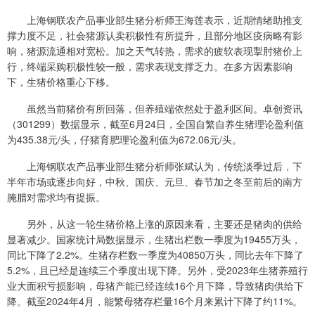
上海钢联农产品事业部生猪分析师王海莲表示，近期情绪助推支
撑力度不足，社会猪源认卖积极性有所提升，且部分地区疫病略有影
响，猪源流通相对宽松。加之天气转热，需求的疲软表现掣肘猪价上
行，终端采购积极性较一般，需求表现支撑乏力。在多方因素影响
下，生猪价格重心下移。
虽然当前猪价有所回落，但养殖端依然处于盈利区间。卓创资讯
（301299）数据显示，截至6月24日，全国自繁自养生猪理论盈利值
为435.38元/头，仔猪育肥理论盈利值为672.06元/头。
上海钢联农产品事业部生猪分析师张斌认为，传统淡季过后，下
半年市场或逐步向好，中秋、国庆、元旦、春节加之冬至前后的南方
腌腊对需求均有提振。
另外，从这一轮生猪价格上涨的原因来看，主要还是猪肉的供给
显著减少。国家统计局数据显示，生猪出栏数一季度为19455万头，
同比下降了2.2%。生猪存栏数一季度为40850万头，同比去年下降了
5.2%，且已经是连续三个季度出现下降。另外，受2023年生猪养殖行
业大面积亏损影响，母猪产能已经连续16个月下降，导致猪肉供给下
降。截至2024年4月，能繁母猪存栏量16个月来累计下降了约11%。