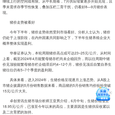
继续上行的空间或有限。从中长期看，7月供应缩量逐步开始兑现，且
季末需求存季节性恢复，叠加压栏二育干扰，仍看好8—9月猪价表
现。
猪价走势被看好
今年下半年，猪价走势依然受到市场看好。分析人士认为，猪价
仍处于上涨阶段，在内外因素共同影响之下，下半年生猪养殖企业大
概率整体实现盈利。
华泰证券认为，本轮周期猪价高点或可达23~25元/公斤。从时间
上看，截至2024年4月能繁母猪存栏尚未企稳回升，而以往周期中猪
价见顶较能繁母猪存栏企稳滞后约4~12个月，猪价见顶后自繁自养生
猪往往仍有5~7个季度的盈利期。
具体来看，进入2024年，生猪价格呈现逐月上涨态势。从A股上
市猪企披露的5月份销售数据来看，商品猪的5月份销售均价纷纷突破
15元/公斤大关。
卓创资讯生猪市场分析师王亚男介绍，6月中旬，生猪价格涨至
18.95元/公斤，已涨至今年以来的高位，主要原因是生猪供应收紧以
及二次育肥的加持。