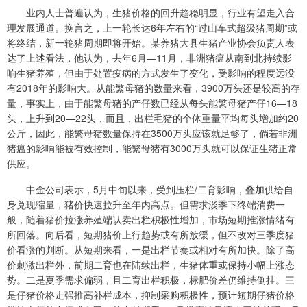
业内人士普遍认为，生猪价格的回升趋稳明显，行业有望走入合
理发展通道。换言之，上一轮长达6年左右的“过山车式超级猪周期”或
将终结，新一轮猪周期即将开始。某养猪大县生猪产业协会负责人表
达了上述看法，他认为，去年6月—11月，非洲猪瘟从南到北持续影
响生猪养殖，但由于处置疫病的方式发生了变化，受影响的程度远没
有2018年的影响大。从能繁母猪的数量来看，3900万头还是较高的存
量，事实上，由于能繁母猪的产仔数已经从每头能繁母猪产仔16—18
头，上升到20—22头，而且，出栏毛猪的个体重量平均每头增加约20
公斤，因此，能繁母猪数量保持在3500万头应该就足够了，倘若非洲
猪瘟的影响能被有效控制，能繁母猪有3000万头就可以保证生猪正常
供应。
中金公司表示，5月中旬以来，受到压栏/二育影响，叠加供给自
身兑现缩量，猪价快速拉升至年内高点。但需求淡季下终端消费一
般，随着猪价拉涨养殖端认卖出栏积极性增加，市场短期推涨情绪有
所回落。向后看，短期猪价上行趋势或有所放缓，但不改对三季度猪
价看涨的判断。从短期来看，一是出栏节奏或相对有所加快。除了高
价刺激出栏外，前期二育也在陆续出栏，生猪体重或保持小幅上涨态
势。二是夏季需求偏弱，且二育出栏积极，标肥价差仍维持倒挂。三
是仔猪价格走强推高补栏成本，抑制采购积极性，预计短期仔猪价格